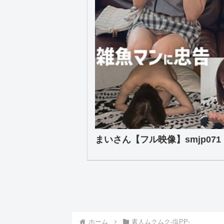
まいさん【フル映像】smjp071
ホーム
素人ムクムク-塩PP-