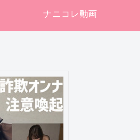
ナニコレ動画
-